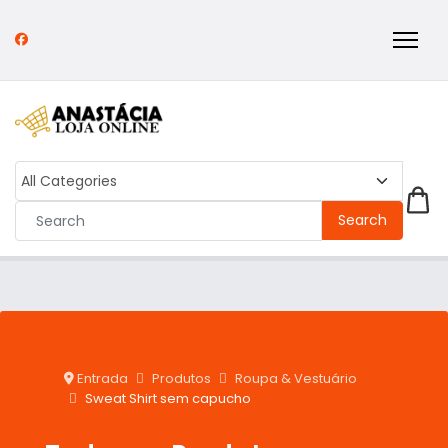
Search
Entrada
Produtos
Roupa & Vestuário
Sweat Shirt sem capucho