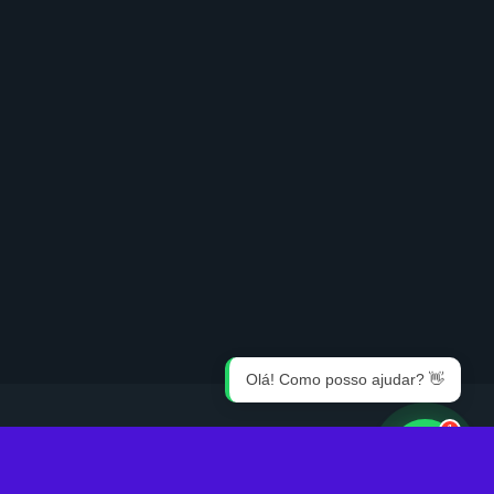
Olá! Como posso ajudar? 👋
1