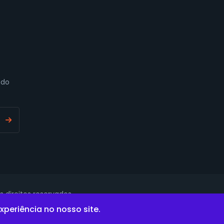
 do
 direitos reservados.
xperiência no nosso site.